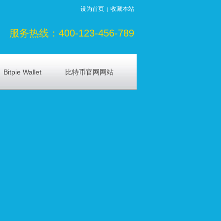
设为首页
收藏本站
|
服务热线：400-123-456-789
Bitpie Wallet
比特币官网网站