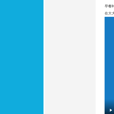
早餐
在大