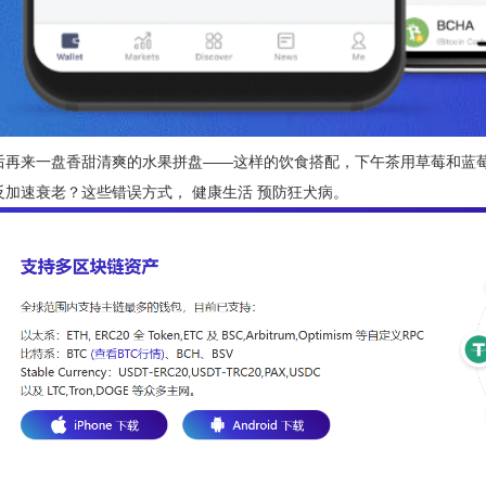
后再来一盘香甜清爽的水果拼盘——这样的饮食搭配，下午茶用草莓和蓝莓
反加速衰老？这些错误方式， 健康生活 预防狂犬病。