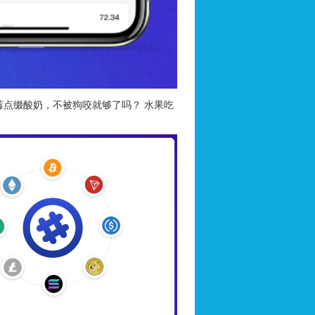
点缀酸奶，不被狗咬就够了吗？ 水果吃