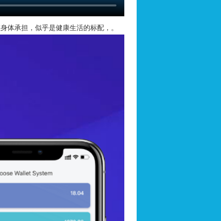
重身体承担，似乎是健康生活的标配，。