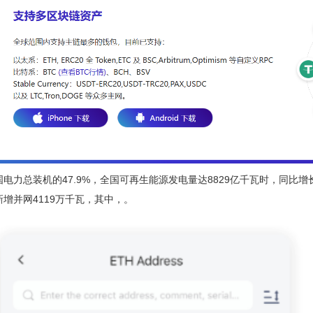
国电力总装机的47.9%，全国可再生能源发电量达8829亿千瓦时，同比
新增并网4119万千瓦，其中，。