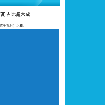
瓦 占比超六成
5亿千瓦时）之和。