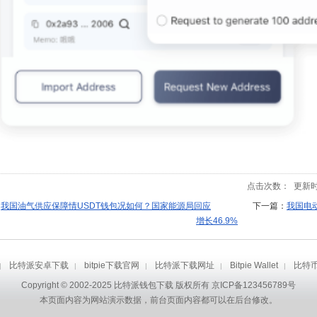
点击次数：
更新时间
：
我国油气供应保障情USDT钱包况如何？国家能源局回应
下一篇：
我国电动
增长46.9%
比特派安卓下载
bitpie下载官网
比特派下载网址
Bitpie Wallet
比特
|
|
|
|
|
Copyright © 2002-2025 比特派钱包下载 版权所有 京ICP备123456789号
本页面内容为网站演示数据，前台页面内容都可以在后台修改。