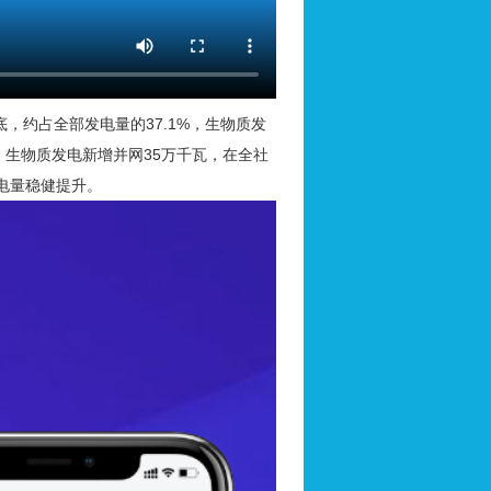
底，约占全部发电量的37.1%，生物质发
 ，生物质发电新增并网35万千瓦，在全社
发电量稳健提升。