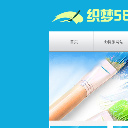
首页
比特派网站